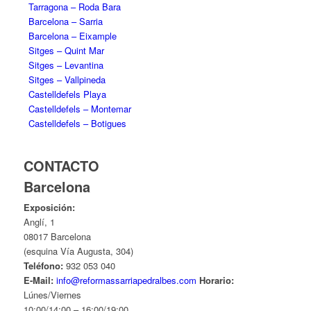
Tarragona – Roda Bara
Barcelona – Sarria
Barcelona – Eixample
Sitges – Quint Mar
Sitges – Levantina
Sitges – Vallpineda
Castelldefels Playa
Castelldefels – Montemar
Castelldefels – Botigues
CONTACTO
Barcelona
Exposición:
Anglí, 1
08017 Barcelona
(esquina Vía Augusta, 304)
Teléfono:
932 053 040
E-Mail:
info@reformassarriapedralbes.com
Horario:
Lúnes/Viernes
10:00/14:00 – 16:00/19:00