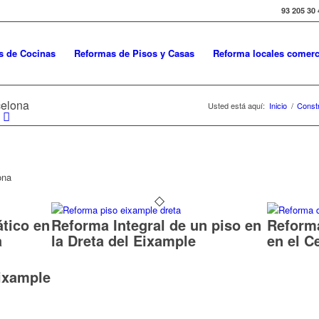
93 205 30 
s de Cocinas
Reformas de Pisos y Casas
Reforma locales comerc
celona
Usted está aquí:
Inicio
/
Const
ona
ático en
Reforma Integral de un piso en
Reforma
a
la Dreta del Eixample
en el C
ixample