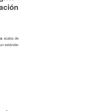
ación
na
acaba de
 un estándar