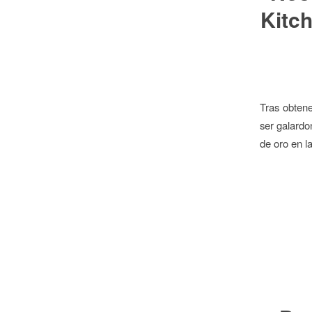
Kitc
Tras obten
ser galardo
de oro en l