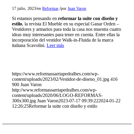
/
/
17 julio, 2023
en
Reformas
por
Juan Varon
Si estamos pensando en
reformar la suite con diseño y
estilo
, la revista El Mueble en su especial Ganar Orden –
Vestidores y armarios para toda la casa nos muestra cuatro
ideas muy interesantes para tener en cuenta. Entre ellas la
incorporación del vestidor Walk-in-Fluida de la marca
italiana Scavolini.
Leer más
https://www.reformassarriapedralbes.com/wp-
content/uploads/2023/02/Vestidor-de-diseno_01.jpg
416
900
Juan Varon
http://www.reformassarriapedralbes.com/wp-
content/uploads/2020/06/LOGO-REFORMAS-
300x300.jpg
Juan Varon
2023-07-17 09:39:22
2024-01-22
12:26:25
Reformar la suite con diseño y estilo