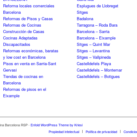
Reforma locales comerciales
Esplugues de Llobregat
Barcelona
Sitges
Reformas de Pisos y Casas
Badalona
Reformas de Cocinas
Tarragona – Roda Bara
Construcción de Casas
Barcelona – Sarria
Cocinas Adaptadas
Barcelona – Eixample
Discapacitados
Sitges – Quint Mar
Reformas económicas, baratas
Sitges – Levantina
y low cost en Barcelona
Sitges – Vallpineda
Pisos en venta en Sarria-Sant
Castelldefels Playa
Gervasi
Castelldefels – Montemar
Tiendas de cocinas en
Castelldefels – Botigues
Barcelona
Reformas de pisos en el
Eixample
cina Barcelona RSP -
Enfold WordPress Theme by Kriesi
Propiedad intelectual
Política de privacidad
Condicio