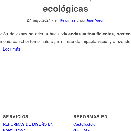
ecológicas
/
/
27 mayo, 2024
en
Reformas
por
Juan Varon
cción de casas se orienta hacia
viviendas autosuficientes
,
sosten
monía con el entorno natural, minimizando impacto visual y utilizand
s
.
Leer más
SERVICIOS
REFORMAS EN
REFORMAS DE DISEÑO EN
Castelldefels
BARCELONA
Gava Mar