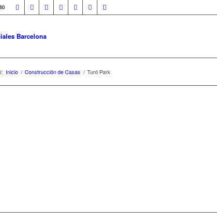
40
iales Barcelona
í:
Inicio
/
Construcción de Casas
/
Turó Park