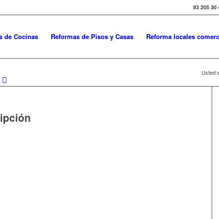
93 205 30 
s de Cocinas
Reformas de Pisos y Casas
Reforma locales comerc
Usted e
ipción