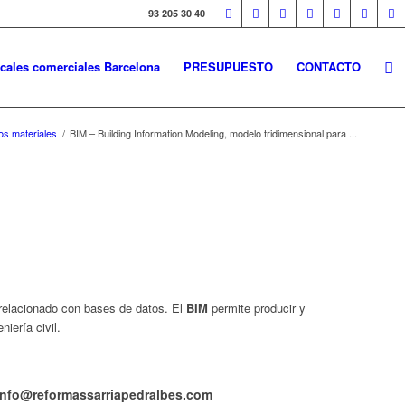
93 205 30 40
cales comerciales Barcelona
PRESUPUESTO
CONTACTO
os materiales
/
BIM – Building Information Modeling, modelo tridimensional para ...
 relacionado con bases de datos. El
BIM
permite producir y
iería civil.
 info@reformassarriapedralbes.com