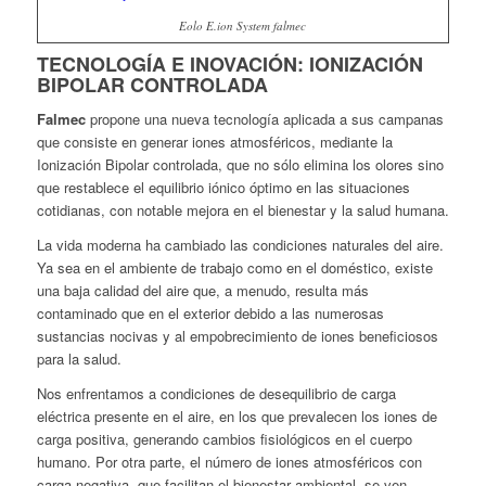
Eolo E.ion System falmec
TECNOLOGÍA E INOVACIÓN: IONIZACIÓN
BIPOLAR CONTROLADA
Falmec
propone una nueva tecnología aplicada a sus campanas
que consiste en generar iones atmosféricos, mediante la
Ionización Bipolar controlada, que no sólo elimina los olores sino
que restablece el equilibrio iónico óptimo en las situaciones
cotidianas, con notable mejora en el bienestar y la salud humana.
La vida moderna ha cambiado las condiciones naturales del aire.
Ya sea en el ambiente de trabajo como en el doméstico, existe
una baja calidad del aire que, a menudo, resulta más
contaminado que en el exterior debido a las numerosas
sustancias nocivas y al empobrecimiento de iones beneficiosos
para la salud.
Nos enfrentamos a condiciones de desequilibrio de carga
eléctrica presente en el aire, en los que prevalecen los iones de
carga positiva, generando cambios fisiológicos en el cuerpo
humano. Por otra parte, el número de iones atmosféricos con
carga negativa, que facilitan el bienestar ambiental, se ven