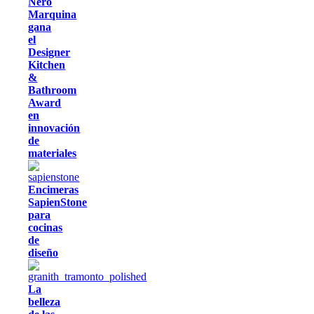
Nero
Marquina
gana
el
Designer
Kitchen
&
Bathroom
Award
en
innovación
de
materiales
Encimeras
SapienStone
para
cocinas
de
diseño
La
belleza