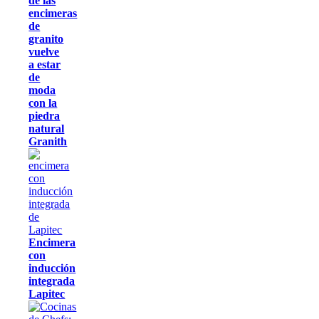
de las
encimeras
de
granito
vuelve
a estar
de
moda
con la
piedra
natural
Granith
Encimera
con
inducción
integrada
Lapitec