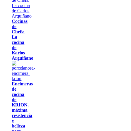
Cocinas
de
Chefs:
La
cocina
de
Karlos
Arguiñano
Encimeras
de
cocina
de
KRION,
máxima
resistencia
y
belleza