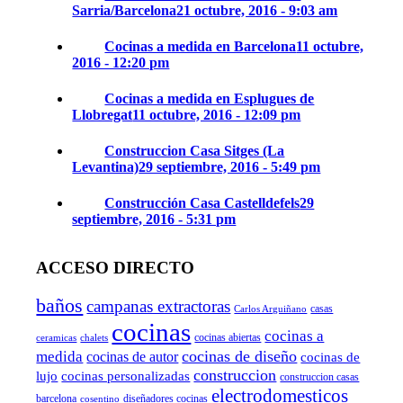
Sarria/Barcelona
21 octubre, 2016 - 9:03 am
Cocinas a medida en Barcelona
11 octubre,
2016 - 12:20 pm
Cocinas a medida en Esplugues de
Llobregat
11 octubre, 2016 - 12:09 pm
Construccion Casa Sitges (La
Levantina)
29 septiembre, 2016 - 5:49 pm
Construcción Casa Castelldefels
29
septiembre, 2016 - 5:31 pm
ACCESO DIRECTO
baños
campanas extractoras
casas
Carlos Arguiñano
cocinas
cocinas a
cocinas abiertas
ceramicas
chalets
cocinas de diseño
medida
cocinas de autor
cocinas de
construccion
lujo
cocinas personalizadas
construccion casas
electrodomesticos
barcelona
diseñadores cocinas
cosentino