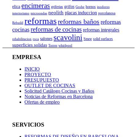
encimeras
elica
grifos
griferias
hornos
Grohe
inodoros
neolith
placas induccion
porcelanosa
interiorismo
microondas
reformas
reformas baños
reformas
Rebuild
reformas de cocinas
cocinas
reformas integrales
scavolini
salones
Smeg
solid surfaces
rehabilitacion
roca
superficies solidas
Torres
whirlpool
EMPRESA
INICIO
PROYECTO
PRESUPUESTO
OUTLET DE COCINAS
Solicitud Catálogo Cocinas y Baños
Noticias de Reformas en Barcelona
Ofertas de empleo
SERVICIOS
REFORMAS DE DISEÑO EN BARCELONA