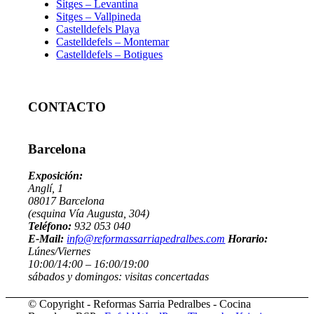
Sitges – Levantina
Sitges – Vallpineda
Castelldefels Playa
Castelldefels – Montemar
Castelldefels – Botigues
CONTACTO
Barcelona
Exposición:
Anglí, 1
08017 Barcelona
(esquina Vía Augusta, 304)
Teléfono:
932 053 040
E-Mail:
info@reformassarriapedralbes.com
Horario:
Lúnes/Viernes
10:00/14:00 – 16:00/19:00
sábados y domingos: visitas concertadas
© Copyright - Reformas Sarria Pedralbes - Cocina
Barcelona RSP -
Enfold WordPress Theme by Kriesi