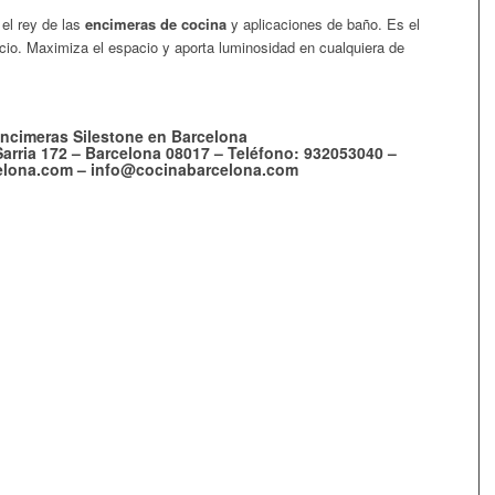
 el rey de las
encimeras de cocina
y aplicaciones de baño. Es el
acio. Maximiza el espacio y aporta luminosidad en cualquiera de
encimeras Silestone en Barcelona
arria 172 – Barcelona 08017 – Teléfono: 932053040 –
lona.com – info@cocinabarcelona.com
e