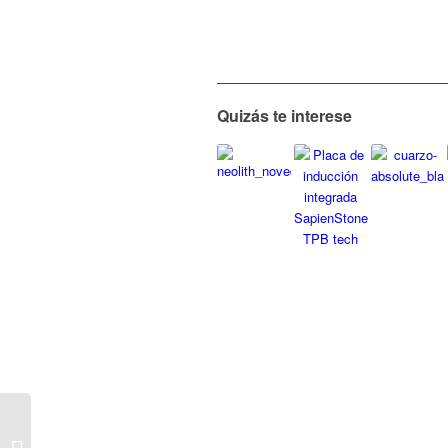
Quizás te interese
Cristalplant Biobased,
superficies solidas