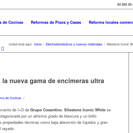
93 205 30 
s de Cocinas
Reformas de Pisos y Casas
Reforma locales comerc
Usted está aquí:
Inicio
/
Electrodomésticos y nuevos materiales
/
Silestone Iconic 
, la nueva gama de encimeras ultra
/
rma de Cocinas
tamento de I+D de
Grupo Cosentino
,
Silestone Iconic White
se
rotagonizada por un altísimo grado de blancura y un brillo
ias propiedades técnicas como baja absorción de líquidos y gran
l rayado.