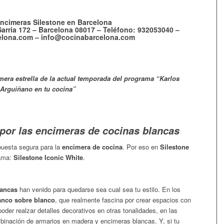
encimeras Silestone en Barcelona
arria 172 – Barcelona 08017 – Teléfono: 932053040 –
lona.com – info@cocinabarcelona.com
imera estrella de la actual temporada del programa “Karlos
Arguiñano en tu cocina”
 por las encimeras de cocinas blancas
uesta segura para la
encimera de cocina
. Por eso en
Silestone
gama:
Silestone Iconic White
.
lancas
han venido para quedarse sea cual sea tu estilo. En los
anco sobre blanco
, que realmente fascina por crear espacios con
oder realzar detalles decorativos en otras tonalidades, en las
ombinación de armarios en madera y encimeras blancas. Y, si tu